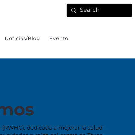
Noticias/Blog
Evento
omos
n (RWHC), dedicada a mejorar la salud