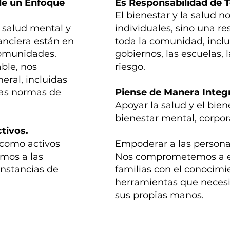
 de un Enfoque
Es Responsabilidad de 
El bienestar y la salud 
 salud mental y
individuales, sino una r
nanciera están en
toda la comunidad, inclui
 comunidades.
gobiernos, las escuelas, 
ble, nos
riesgo.
eral, incluidas
y las normas de
Piense de Manera Integr
Apoyar la salud y el bien
bienestar mental, corporal
tivos.
 como activos
Empoderar a las personas
amos a las
Nos comprometemos a em
unstancias de
familias con el conocimie
herramientas que necesi
sus propias manos.