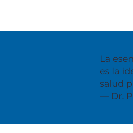
La esen
es la i
salud p
— Dr. 