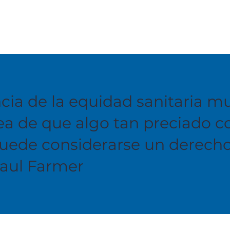
cia de la equidad sanitaria m
dea de que algo tan preciado 
uede considerarse un derecho
Paul Farmer