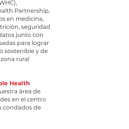
RWHC),
alth Partnership,
os en medicina,
utrición, seguridad
 datos junto con
esadas para lograr
o sostenible y de
zona rural
ole Health
nuestra área de
des en el centro
os condados de