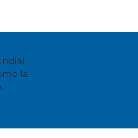
undial
como la
.