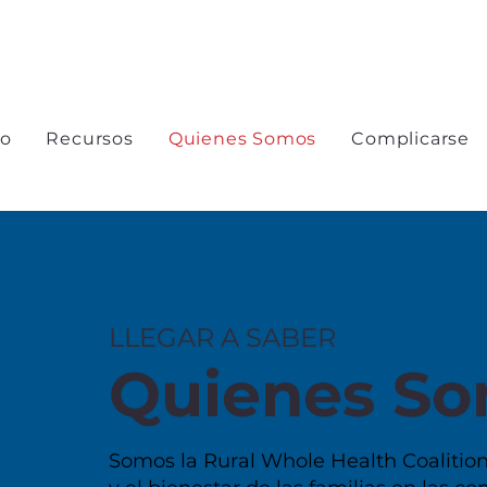
io
Recursos
Quienes Somos
Complicarse
LLEGAR A SABER
Quienes S
Somos la Rural Whole Health Coalitio